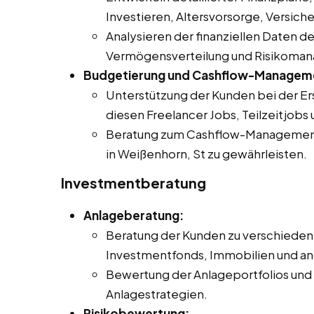
Investieren, Altersvorsorge, Versic
Analysieren der finanziellen Daten 
Vermögensverteilung und Risikoma
Budgetierung und Cashflow-Managem
Unterstützung der Kunden bei der E
diesen Freelancer Jobs, Teilzeitjobs 
Beratung zum Cashflow-Management, um
in Weißenhorn, St zu gewährleisten.
Investmentberatung
Anlageberatung:
Beratung der Kunden zu verschieden
Investmentfonds, Immobilien und a
Bewertung der Anlageportfolios und
Anlagestrategien.
Risikobewertung: