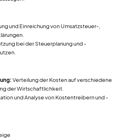
lung und Einreichung von Umsatzsteuer-,
lärungen.
tzung bei der Steuerplanung und -
nutzen.
nung:
Verteilung der Kosten auf verschiedene
g der Wirtschaftlichkeit.
kation und Analyse von Kostentreibern und -
eige