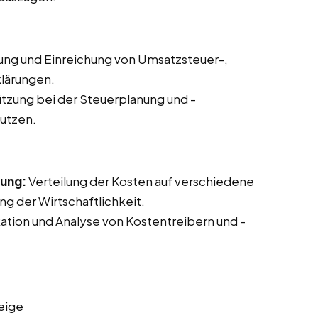
lung und Einreichung von Umsatzsteuer-,
lärungen.
tzung bei der Steuerplanung und -
nutzen.
nung:
Verteilung der Kosten auf verschiedene
g der Wirtschaftlichkeit.
kation und Analyse von Kostentreibern und -
eige