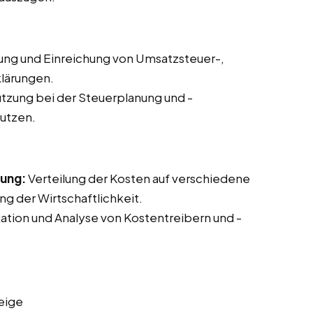
lung und Einreichung von Umsatzsteuer-,
lärungen.
tzung bei der Steuerplanung und -
nutzen.
nung:
Verteilung der Kosten auf verschiedene
g der Wirtschaftlichkeit.
kation und Analyse von Kostentreibern und -
eige