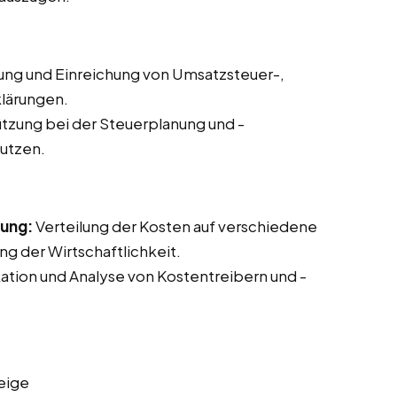
lung und Einreichung von Umsatzsteuer-,
lärungen.
tzung bei der Steuerplanung und -
nutzen.
nung:
Verteilung der Kosten auf verschiedene
g der Wirtschaftlichkeit.
kation und Analyse von Kostentreibern und -
eige