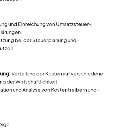
lung und Einreichung von Umsatzsteuer-,
lärungen.
tzung bei der Steuerplanung und -
nutzen.
nung:
Verteilung der Kosten auf verschiedene
g der Wirtschaftlichkeit.
kation und Analyse von Kostentreibern und -
eige