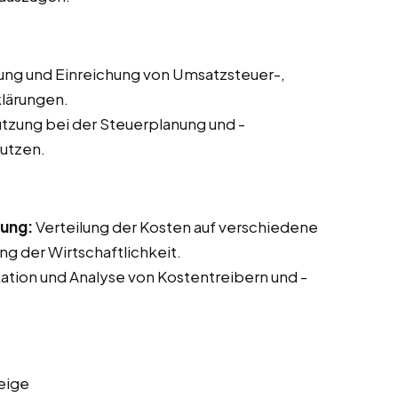
lung und Einreichung von Umsatzsteuer-,
lärungen.
tzung bei der Steuerplanung und -
nutzen.
nung:
Verteilung der Kosten auf verschiedene
g der Wirtschaftlichkeit.
kation und Analyse von Kostentreibern und -
eige