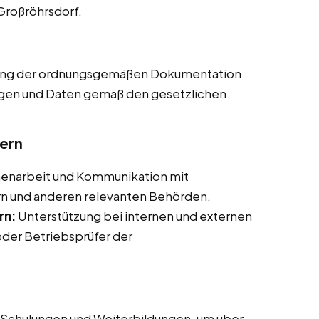
 Großröhrsdorf.
lung der ordnungsgemäßen Dokumentation
lagen und Daten gemäß den gesetzlichen
ern
narbeit und Kommunikation mit
rn und anderen relevanten Behörden.
rn:
Unterstützung bei internen und externen
oder Betriebsprüfer der
Schulungen und Weiterbildungen, um über