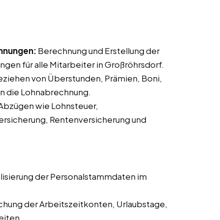
chnungen:
Berechnung und Erstellung der
en für alle Mitarbeiter in Großröhrsdorf.
ziehen von Überstunden, Prämien, Boni,
in die Lohnabrechnung.
Abzügen wie Lohnsteuer,
ersicherung, Rentenversicherung und
lisierung der Personalstammdaten im
hung der Arbeitszeitkonten, Urlaubstage,
eiten.