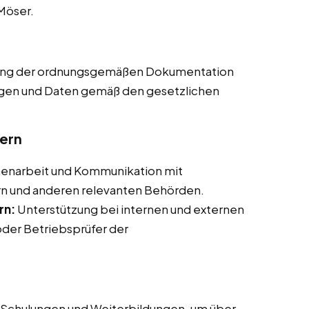
 Möser.
lung der ordnungsgemäßen Dokumentation
lagen und Daten gemäß den gesetzlichen
ern
narbeit und Kommunikation mit
rn und anderen relevanten Behörden.
rn:
Unterstützung bei internen und externen
oder Betriebsprüfer der
Schulungen und Weiterbildungen, um über