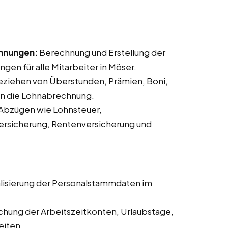
chnungen:
Berechnung und Erstellung der
en für alle Mitarbeiter in Möser.
ziehen von Überstunden, Prämien, Boni,
in die Lohnabrechnung.
Abzügen wie Lohnsteuer,
ersicherung, Rentenversicherung und
lisierung der Personalstammdaten im
hung der Arbeitszeitkonten, Urlaubstage,
eiten.