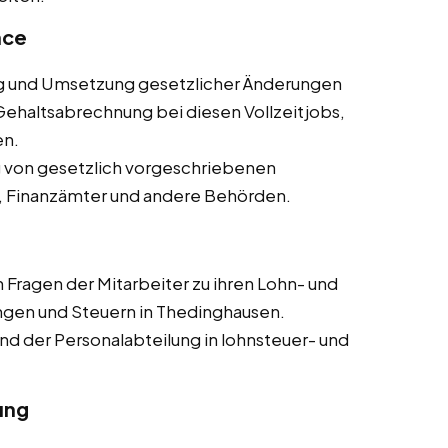
nce
und Umsetzung gesetzlicher Änderungen
ehaltsabrechnung bei diesen Vollzeitjobs,
en.
g von gesetzlich vorgeschriebenen
, Finanzämter und andere Behörden.
Fragen der Mitarbeiter zu ihren Lohn- und
gen und Steuern in Thedinghausen.
 der Personalabteilung in lohnsteuer- und
ung