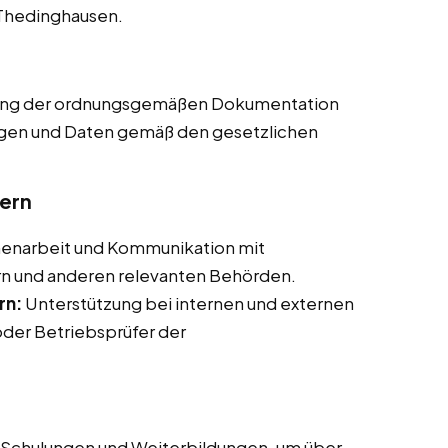
n Thedinghausen.
lung der ordnungsgemäßen Dokumentation
lagen und Daten gemäß den gesetzlichen
ern
narbeit und Kommunikation mit
rn und anderen relevanten Behörden.
rn:
Unterstützung bei internen und externen
oder Betriebsprüfer der
Schulungen und Weiterbildungen, um über