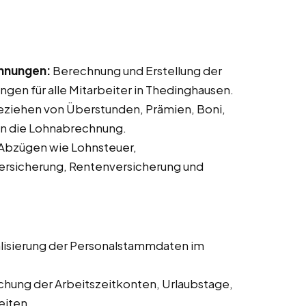
chnungen:
Berechnung und Erstellung der
en für alle Mitarbeiter in Thedinghausen.
ziehen von Überstunden, Prämien, Boni,
in die Lohnabrechnung.
Abzügen wie Lohnsteuer,
ersicherung, Rentenversicherung und
lisierung der Personalstammdaten im
hung der Arbeitszeitkonten, Urlaubstage,
eiten.