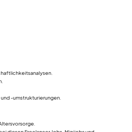
haftlichkeitsanalysen.
n.
und -umstrukturierungen.
Altersvorsorge.
ei diesen Freelancer Jobs, Minijobs und