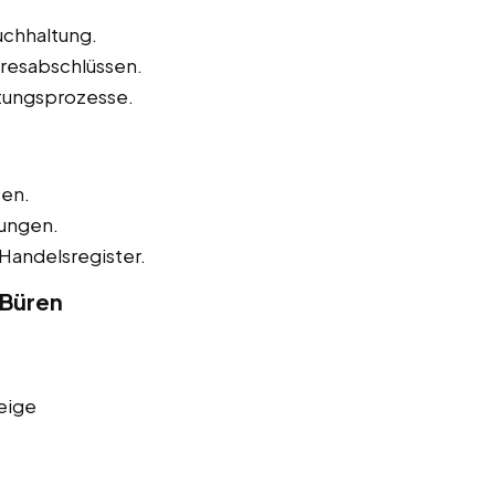
uchhaltung.
hresabschlüssen.
tungsprozesse.
zen.
nungen.
Handelsregister.
 Büren
eige