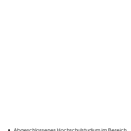
Abgeschlossenes Hochschulstudium im Bereich