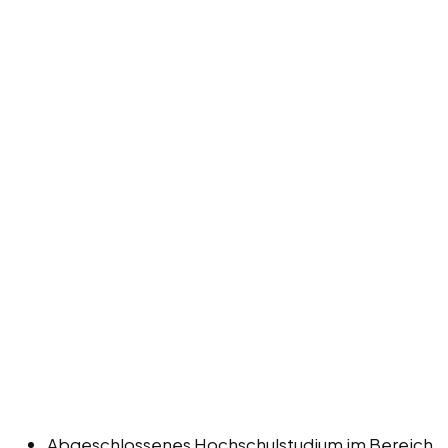
Abgeschlossenes Hochschulstudium im Bereich