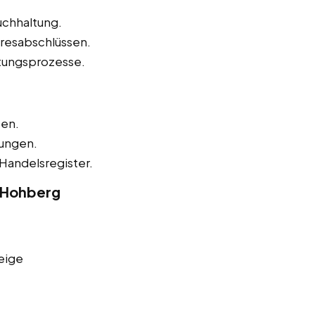
uchhaltung.
hresabschlüssen.
tungsprozesse.
zen.
nungen.
Handelsregister.
n Hohberg
eige