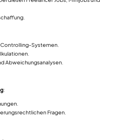
schaffung.
Controlling-Systemen.
lkulationen.
und Abweichungsanalysen.
rg
:
nungen.
herungsrechtlichen Fragen.