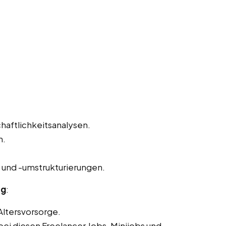
haftlichkeitsanalysen.
n.
und -umstrukturierungen.
rg
:
Altersvorsorge.
ei diesen Freelancer Jobs, Minijobs und