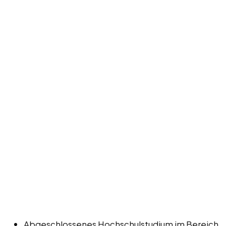
Abgeschlossenes Hochschulstudium im Bereich