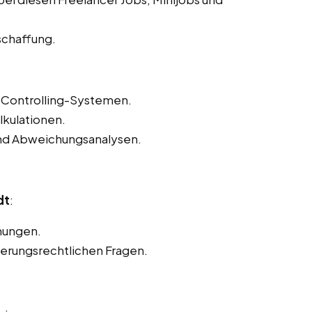
schaffung.
Controlling-Systemen.
lkulationen.
und Abweichungsanalysen.
dt
:
nungen.
herungsrechtlichen Fragen.