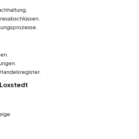
uchhaltung.
hresabschlüssen.
tungsprozesse.
zen.
nungen.
Handelsregister.
 Loxstedt
eige