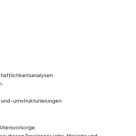
haftlichkeitsanalysen.
n.
und -umstrukturierungen.
Altersvorsorge.
ei diesen Freelancer Jobs, Minijobs und