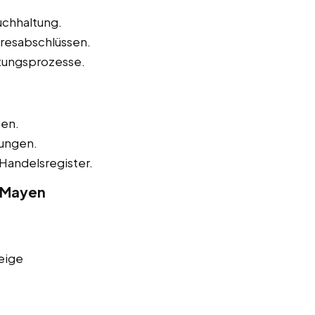
uchhaltung.
hresabschlüssen.
tungsprozesse.
zen.
nungen.
Handelsregister.
n Mayen
eige