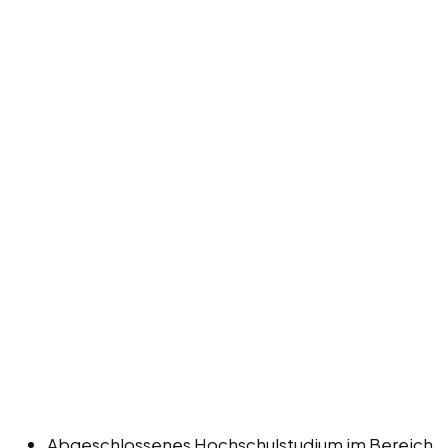
Abgeschlossenes Hochschulstudium im Bereich