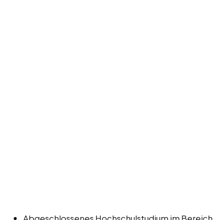
Abgeschlossenes Hochschulstudium im Bereich