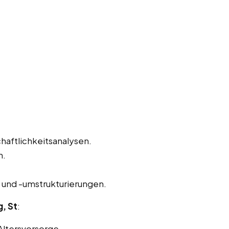
haftlichkeitsanalysen.
n.
und -umstrukturierungen.
, St
:
Altersvorsorge.