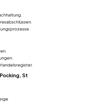
uchhaltung.
hresabschlüssen.
tungsprozesse.
zen.
nungen.
Handelsregister.
 Pocking, St
eige