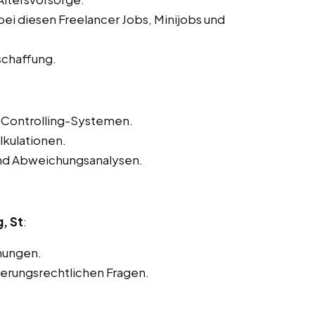
ei diesen Freelancer Jobs, Minijobs und
schaffung.
Controlling-Systemen.
lkulationen.
und Abweichungsanalysen.
, St
:
nungen.
herungsrechtlichen Fragen.