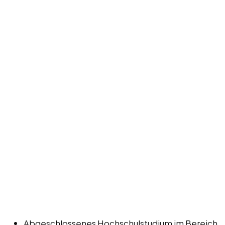
Abgeschlossenes Hochschulstudium im Bereich