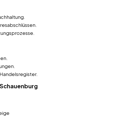
uchhaltung.
hresabschlüssen.
tungsprozesse.
zen.
nungen.
Handelsregister.
n Schauenburg
eige