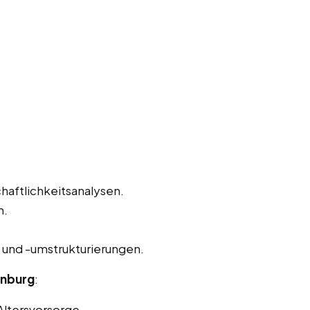
haftlichkeitsanalysen.
n.
und -umstrukturierungen.
enburg
:
Altersvorsorge.