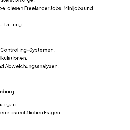
ei diesen Freelancer Jobs, Minijobs und
schaffung.
Controlling-Systemen.
lkulationen.
und Abweichungsanalysen.
enburg
:
nungen.
herungsrechtlichen Fragen.