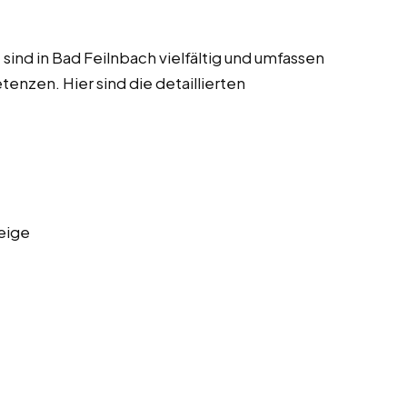
ind in Bad Feilnbach vielfältig und umfassen
enzen. Hier sind die detaillierten
eige