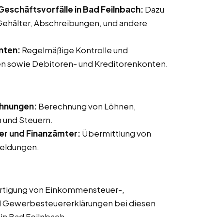
eschäftsvorfälle in Bad Feilnbach:
Dazu
ehälter, Abschreibungen, und andere
nten:
Regelmäßige Kontrolle und
n sowie Debitoren- und Kreditorenkonten.
chnungen:
Berechnung von Löhnen,
 und Steuern.
er und Finanzämter:
Übermittlung von
eldungen.
rtigung von Einkommensteuer-,
d Gewerbesteuererklärungen bei diesen
 in Bad Feilnbach.