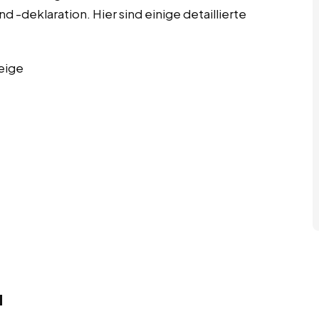
 -deklaration. Hier sind einige detaillierte
eige
d