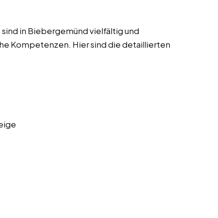
sind in Biebergemünd vielfältig und
he Kompetenzen. Hier sind die detaillierten
eige