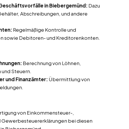
Geschäftsvorfälle in Biebergemünd:
Dazu
ehälter, Abschreibungen, und andere
nten:
Regelmäßige Kontrolle und
n sowie Debitoren- und Kreditorenkonten.
chnungen:
Berechnung von Löhnen,
 und Steuern.
er und Finanzämter:
Übermittlung von
eldungen.
rtigung von Einkommensteuer-,
d Gewerbesteuererklärungen bei diesen
s in Biebergemünd.