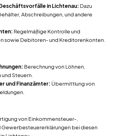
eschäftsvorfälle in Lichtenau:
Dazu
ehälter, Abschreibungen, und andere
nten:
Regelmäßige Kontrolle und
n sowie Debitoren- und Kreditorenkonten.
chnungen:
Berechnung von Löhnen,
 und Steuern.
er und Finanzämter:
Übermittlung von
eldungen.
rtigung von Einkommensteuer-,
d Gewerbesteuererklärungen bei diesen
in Lichtenau.