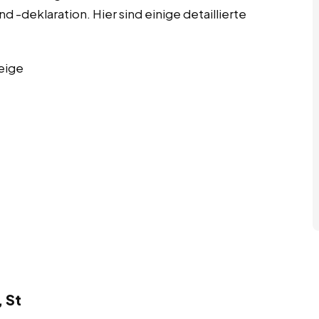
 -deklaration. Hier sind einige detaillierte
eige
 St