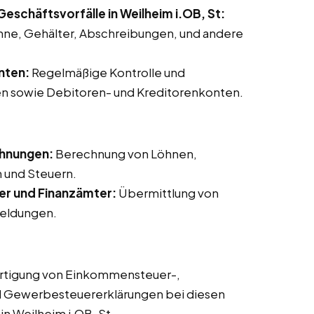
eschäftsvorfälle in Weilheim i.OB, St:
ne, Gehälter, Abschreibungen, und andere
nten:
Regelmäßige Kontrolle und
n sowie Debitoren- und Kreditorenkonten.
chnungen:
Berechnung von Löhnen,
 und Steuern.
er und Finanzämter:
Übermittlung von
eldungen.
rtigung von Einkommensteuer-,
d Gewerbesteuererklärungen bei diesen
in Weilheim i.OB, St.