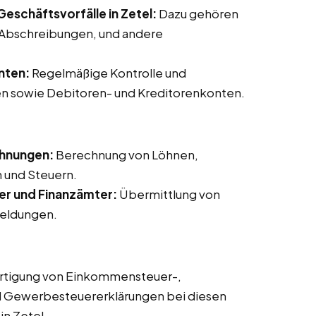
eschäftsvorfälle in Zetel:
Dazu gehören
 Abschreibungen, und andere
nten:
Regelmäßige Kontrolle und
n sowie Debitoren- und Kreditorenkonten.
chnungen:
Berechnung von Löhnen,
 und Steuern.
er und Finanzämter:
Übermittlung von
eldungen.
rtigung von Einkommensteuer-,
d Gewerbesteuererklärungen bei diesen
in Zetel.