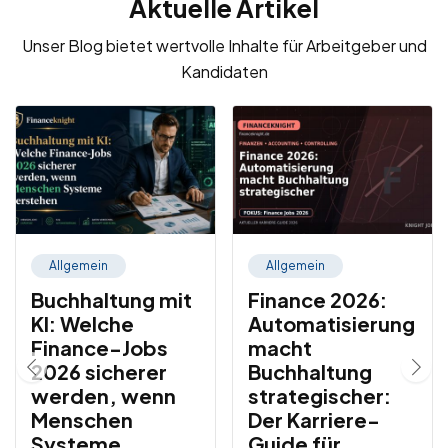
Aktuelle Artikel
Unser Blog bietet wertvolle Inhalte für Arbeitgeber und
Kandidaten
Allgemein
Allgemein
Buchhaltung mit
Finance 2026:
KI: Welche
Automatisierung
Finance-Jobs
macht
2026 sicherer
Buchhaltung
werden, wenn
strategischer:
Menschen
Der Karriere-
Systeme
Guide für