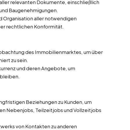
aller relevanten Dokumente, einschließlich
 und Baugenehmigungen.
d Organisation aller notwendigen
er rechtlichen Konformität.
eobachtung des Immobilienmarktes, um über
iert zu sein.
kurrenz und deren Angebote, um
bleiben.
angfristigen Beziehungen zu Kunden, um
en Nebenjobs, Teilzeitjobs und Vollzeitjobs
zwerks von Kontakten zu anderen