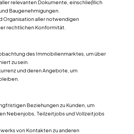
aller relevanten Dokumente, einschließlich
 und Baugenehmigungen.
d Organisation aller notwendigen
er rechtlichen Konformität.
eobachtung des Immobilienmarktes, um über
iert zu sein.
kurrenz und deren Angebote, um
bleiben.
angfristigen Beziehungen zu Kunden, um
en Nebenjobs, Teilzeitjobs und Vollzeitjobs
zwerks von Kontakten zu anderen