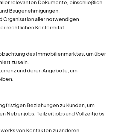
aller relevanten Dokumente, einschließlich
 und Baugenehmigungen.
d Organisation aller notwendigen
er rechtlichen Konformität.
eobachtung des Immobilienmarktes, um über
iert zu sein.
kurrenz und deren Angebote, um
eiben.
angfristigen Beziehungen zu Kunden, um
en Nebenjobs, Teilzeitjobs und Vollzeitjobs
zwerks von Kontakten zu anderen