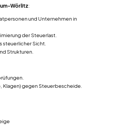
aum-Wörlitz
:
ivatpersonen und Unternehmen in
imierung der Steuerlast.
 steuerlicher Sicht.
nd Strukturen.
prüfungen.
e, Klagen) gegen Steuerbescheide.
eige