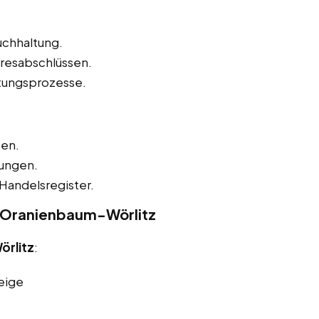
uchhaltung.
hresabschlüssen.
tungsprozesse.
zen.
nungen.
Handelsregister.
n Oranienbaum-Wörlitz
örlitz
:
eige