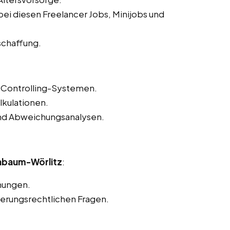
ei diesen Freelancer Jobs, Minijobs und
schaffung.
Controlling-Systemen.
lkulationen.
und Abweichungsanalysen.
enbaum-Wörlitz
:
nungen.
herungsrechtlichen Fragen.