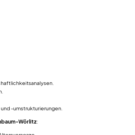
haftlichkeitsanalysen.
n.
und -umstrukturierungen.
enbaum-Wörlitz
:
Altersvorsorge.