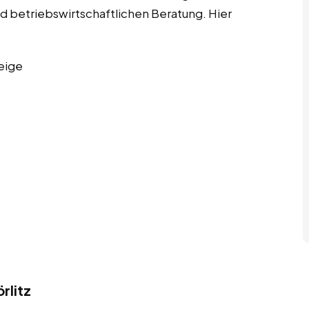
d betriebswirtschaftlichen Beratung. Hier
eige
rlitz