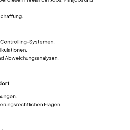
schaffung.
Controlling-Systemen.
lkulationen.
und Abweichungsanalysen.
dorf
:
nungen.
herungsrechtlichen Fragen.