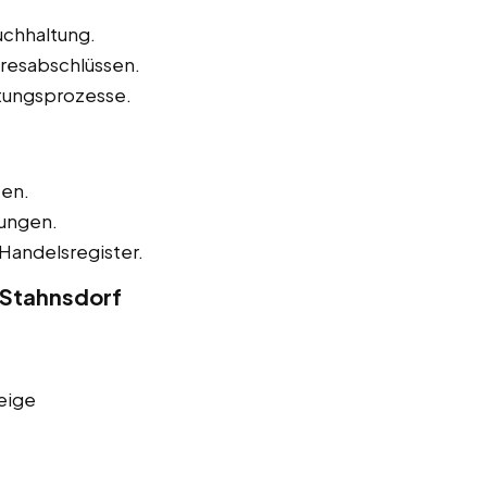
uchhaltung.
hresabschlüssen.
tungsprozesse.
zen.
nungen.
Handelsregister.
 Stahnsdorf
eige