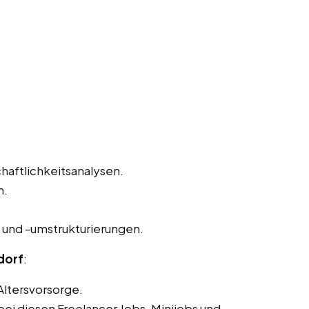
haftlichkeitsanalysen.
n.
und -umstrukturierungen.
dorf
:
Altersvorsorge.
ei diesen Freelancer Jobs, Minijobs und