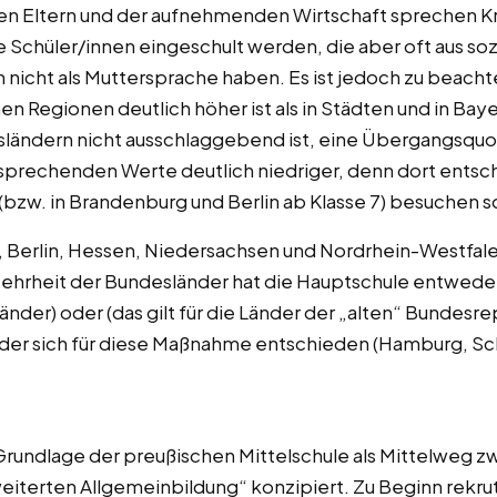
n Eltern und der aufnehmenden Wirtschaft sprechen Kri
e Schüler/innen eingeschult werden, die aber oft aus soz
nicht als Muttersprache haben. Es ist jedoch zu beacht
en Regionen deutlich höher ist als in Städten und in Baye
ändern nicht ausschlaggebend ist, eine Übergangsquote
sprechenden Werte deutlich niedriger, denn dort entsch
 (bzw. in Brandenburg und Berlin ab Klasse 7) besuchen s
erlin, Hessen, Niedersachsen und Nordrhein-Westfalen
ehrheit der Bundesländer hat die Hauptschule entweder g
länder) oder (das gilt für die Länder der „alten“ Bundesr
der sich für diese Maßnahme entschieden (Hamburg, Sc
 Grundlage der preußischen Mittelschule als Mittelwe
weiterten Allgemeinbildung“ konzipiert. Zu Beginn rekrut