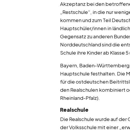
Akzeptanz bei den betroffene
„Restschule“, in die nur wenig
kommen und zum Teil Deutsch 
Hauptschüler/innen in ländlich
Gegensatz zu anderen Bundesl
Norddeutschland sind die ent
Schule ihre Kinder ab Klasse 5
Bayern, Baden-Württemberg, B
Hauptschule festhalten. Die M
für die ostdeutschen Beitritts
den Realschulen kombiniert o
Rheinland-Pfalz).
Realschule
Die Realschule wurde auf der
der Volksschule mit einer „er