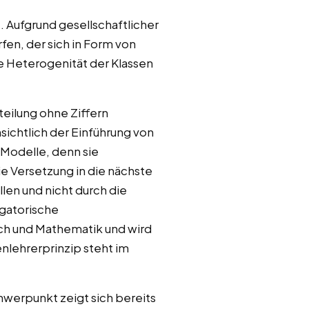
. Aufgrund gesellschaftlicher
en, der sich in Form von
e Heterogenität der Klassen
teilung ohne Ziffern
sichtlich der Einführung von
Modelle, denn sie
e Versetzung in die nächste
len und nicht durch die
igatorische
tsch und Mathematik und wird
nlehrerprinzip steht im
hwerpunkt zeigt sich bereits