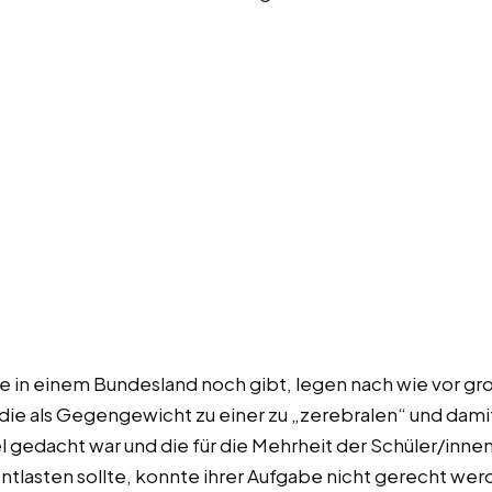
ie in einem Bundesland noch gibt, legen nach wie vor gr
 die als Gegengewicht zu einer zu „zerebralen“ und dam
l gedacht war und die für die Mehrheit der Schüler/inne
tlasten sollte, konnte ihrer Aufgabe nicht gerecht we