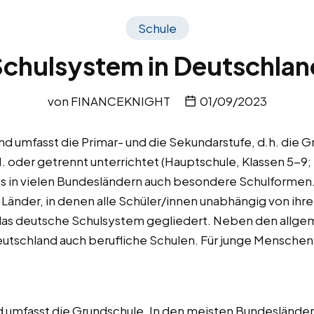
Schule
Schulsystem in Deutschlan
von
FINANCEKNIGHT
01/09/2023
d umfasst die Primar- und die Sekundarstufe, d.h. die G
II. oder getrennt unterrichtet (Hauptschule, Klassen 5-9
 es in vielen Bundesländern auch besondere Schulforme
Länder, in denen alle Schüler/innen unabhängig von ihre
 das deutsche Schulsystem gegliedert. Neben den allg
eutschland auch berufliche Schulen. Für junge Menschen
nd umfasst die Grundschule. In den meisten Bundeslände