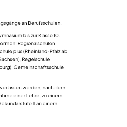
ungsgänge an Berufsschulen.
ymnasium bis zur Klasse 10.
lformen: Regionalschulen
hule plus (Rheinland-Pfalz ab
Sachsen), Regelschule
amburg), Gemeinschaftsschule
9 verlassen werden, nach dem
nahme einer Lehre, zu einem
Sekundarstufe II an einem