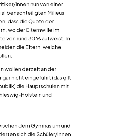
tiker/innen nun von einer
ial benachteiligten Milieus
en, dass die Quote der
rn, wo der Elternwille im
 von rund 30 % aufweist. In
eiden die Eltern, welche
ollen.
 wollen derzeit an der
ar nicht eingeführt (das gilt
epublik) die Hauptschulen mit
hleswig-Holstein und
g zwischen dem Gymnasium und
ierten sich die Schüler/innen