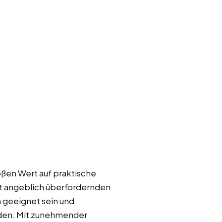
oßen Wert auf praktische
it angeblich überfordernden
n geeignet sein und
rden. Mit zunehmender