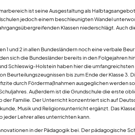
marbereich ist seine Ausgestaltung als Halbtagsangebot
schulen jedoch einem beschleunigten Wandel unterworf
jahrgangsübergreifenden Klassen niederschlägt. Auch di
n 1 und 2 in allen Bundesländern noch eine verbale Beur
den sich die Bundesländer bereits in den Folgejahren hin
nd Schleswig-Holstein haben hier die umfangreichsten 
on Beurteilungszeugnissen bis zum Ende der Klasse 3. Di
defizite durch Fördermaßnahmen ausgeglichen werden sol
huljahres. Außerdem ist die Grundschule die erste obl
lb der Familie. Der Unterricht konzentriert sich auf Deu
unde, Musik und Religionsunterricht ergänzt. Das Klasse
p jeder Lehrer alles unterrichten kann.
Innovationen in der Pädagogik bei. Der pädagogische Sc