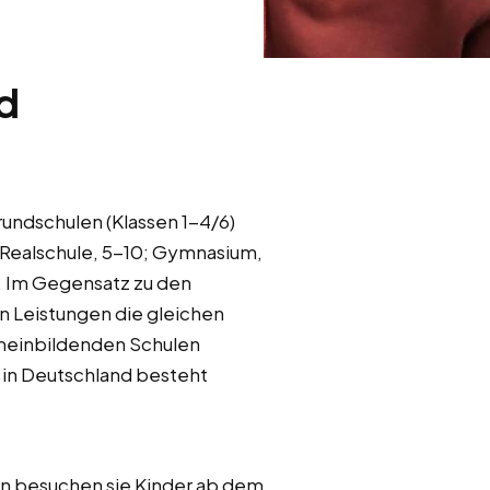
d
rundschulen (Klassen 1-4/6)
; Realschule, 5-10; Gymnasium,
n. Im Gegensatz zu den
n Leistungen die gleichen
emeinbildenden Schulen
 in Deutschland besteht
rn besuchen sie Kinder ab dem