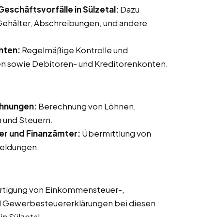
eschäftsvorfälle in Sülzetal:
Dazu
ehälter, Abschreibungen, und andere
nten:
Regelmäßige Kontrolle und
n sowie Debitoren- und Kreditorenkonten.
chnungen:
Berechnung von Löhnen,
 und Steuern.
er und Finanzämter:
Übermittlung von
eldungen.
rtigung von Einkommensteuer-,
d Gewerbesteuererklärungen bei diesen
in Sülzetal.